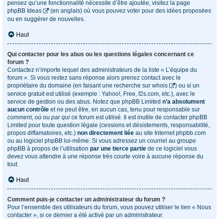
pensez qu’une fonctionnalité nécessite d’être ajoutée, visitez la page
phpBB Ideas
(en anglais) où vous pouvez voter pour des idées proposées
ou en suggérer de nouvelles.
Haut
Qui contacter pour les abus ou les questions légales concernant ce
forum ?
Contactez n’importe lequel des administrateurs de la liste « L’équipe du
forum ». Si vous restez sans réponse alors prenez contact avec le
propriétaire du domaine (en faisant une
recherche sur whois
) ou si un
service gratuit est utilisé (exemple : Yahoo!, Free, f2s.com, etc.), avec le
service de gestion ou des abus. Notez que phpBB Limited
n’a absolument
aucun contrôle
et ne peut être, en aucun cas, tenu pour responsable sur
comment
,
où
ou
par qui
ce forum est utilisé. Il est inutile de contacter phpBB
Limited pour toute question légale (cessions et désistements, responsabilité,
propos diffamatoires, etc.)
non directement liée
au site Internet phpbb.com
ou au logiciel phpBB lui-même. Si vous adressez un courriel au groupe
phpBB à propos de l’utilisation
par une tierce partie
de ce logiciel vous
devez vous attendre à une réponse très courte voire à aucune réponse du
tout.
Haut
Comment puis-je contacter un administrateur du forum ?
Pour l’ensemble des utilisateurs du forum, vous pouvez utiliser le lien « Nous
contacter », si ce dernier a été activé par un administrateur.