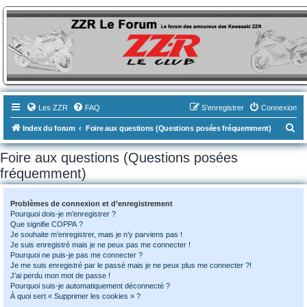
ZZR-Leclub le Forum
Le forum des amoureux des Kawasaki ZZR
Les ZZR
FAQ
S’enregistrer
Connexion
R
Index du forum
Foire aux questions (Questions posées fréquemment)
e
Foire aux questions (Questions posées
c
fréquemment)
h
e
Problèmes de connexion et d’enregistrement
r
Pourquoi dois-je m’enregistrer ?
Que signifie COPPA ?
c
Je souhaite m’enregistrer, mais je n’y parviens pas !
h
Je suis enregistré mais je ne peux pas me connecter !
Pourquoi ne puis-je pas me connecter ?
e
Je me suis enregistré par le passé mais je ne peux plus me connecter ?!
J’ai perdu mon mot de passe !
r
Pourquoi suis-je automatiquement déconnecté ?
À quoi sert « Supprimer les cookies » ?