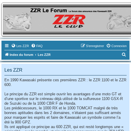
ZZR-Leclub le Forum
Le forum des amoureux des Kawasaki ZZR
Les ZZR
FAQ
S’enregistrer
Connexion
R
Index du forum
Les ZZR
e
c
Les ZZR
h
En 1990 Kawasaki présente ces premières ZZR : le ZZR 1100 et le ZZR
e
600.
r
Le principe du ZZR est simple ouvrir les avantages d’une moto GT et
c
d’une sportive sur le créneau déjà utilisé de la sulfureuse 1100 GSX-R
de Suzuki ou de la 1000 CBR F de Honda.
h
Les prédécesseurs, le 1000 RX et le 1000 TOMCAT malgré de très
e
bonnes aptitudes dans les 2 domaines, n’étaient pas suffisant armés
pour marquer les esprits et faire de Kawasaki un symbole comme l’a
r
été la 900 GPZ.
Ils ont appliqué ce principe au 600 ZZR, qui est resté longtemps une «