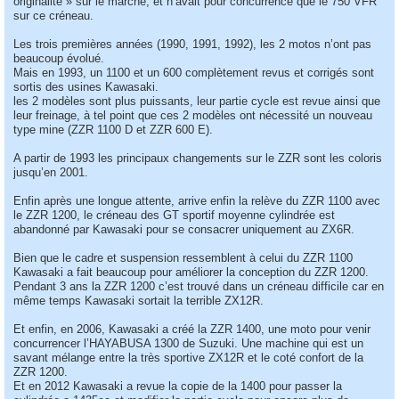
originalité » sur le marché, et n’avait pour concurrence que le 750 VFR
sur ce créneau.
Les trois premières années (1990, 1991, 1992), les 2 motos n’ont pas
beaucoup évolué.
Mais en 1993, un 1100 et un 600 complètement revus et corrigés sont
sortis des usines Kawasaki.
les 2 modèles sont plus puissants, leur partie cycle est revue ainsi que
leur freinage, à tel point que ces 2 modèles ont nécessité un nouveau
type mine (ZZR 1100 D et ZZR 600 E).
A partir de 1993 les principaux changements sur le ZZR sont les coloris
jusqu’en 2001.
Enfin après une longue attente, arrive enfin la relève du ZZR 1100 avec
le ZZR 1200, le créneau des GT sportif moyenne cylindrée est
abandonné par Kawasaki pour se consacrer uniquement au ZX6R.
Bien que le cadre et suspension ressemblent à celui du ZZR 1100
Kawasaki a fait beaucoup pour améliorer la conception du ZZR 1200.
Pendant 3 ans la ZZR 1200 c’est trouvé dans un créneau difficile car en
même temps Kawasaki sortait la terrible ZX12R.
Et enfin, en 2006, Kawasaki a créé la ZZR 1400, une moto pour venir
concurrencer l’HAYABUSA 1300 de Suzuki. Une machine qui est un
savant mélange entre la très sportive ZX12R et le coté confort de la
ZZR 1200.
Et en 2012 Kawasaki a revue la copie de la 1400 pour passer la