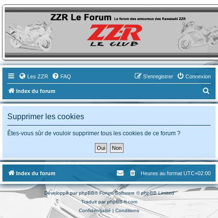
ZZR-Leclub le Forum
Le forum des amoureux des Kawasaki ZZR
Les ZZR
FAQ
S’enregistrer
Connexion
R
Index du forum
e
c
Supprimer les cookies
h
Êtes-vous sûr de vouloir supprimer tous les cookies de ce forum ?
e
r
c
h
Index du forum
Heures au format
UTC+02:00
e
Développé par
phpBB
® Forum Software © phpBB Limited
r
Traduit par
phpBB-fr.com
Confidentialité
|
Conditions