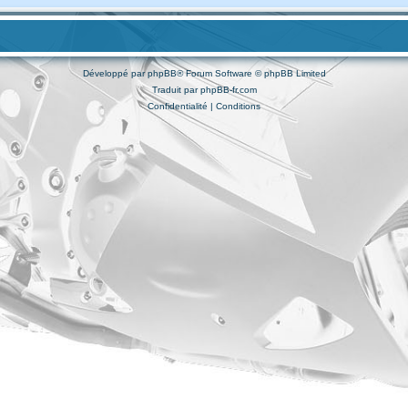
Développé par
phpBB
® Forum Software © phpBB Limited
Traduit par
phpBB-fr.com
Confidentialité
|
Conditions