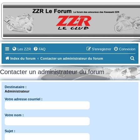
ZZR-Leclub le Forum
Le forum des amoureux des Kawasaki ZZR
Les ZZR
FAQ
S’enregistrer
Connexion
R
Index du forum
Contacter un administrateur du forum
e
Contacter un administrateur du forum
c
h
Destinataire :
e
Administrateur
r
Votre adresse courriel :
c
h
Votre nom :
e
r
Sujet :