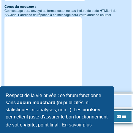
Corps du message :
Ce message sera envoyé au format texte, ne pas inclure de code HTML ni de
BBCode. L’adresse de réponse à ce message sera votre adresse courriel.
Respect de la vie privée : ce forum fonctionne
sans
aucun mouchard
(ni publicités, ni
statistiques, ni analyses, rien...). Les
cookies
permettent juste d'assurer le bon fonctionnement
Index du forum
Contacter un administrateur du forum
de votre
visite
, point final.
En savoir plus
Développé par
phpBB
® Forum Software © phpBB Limited