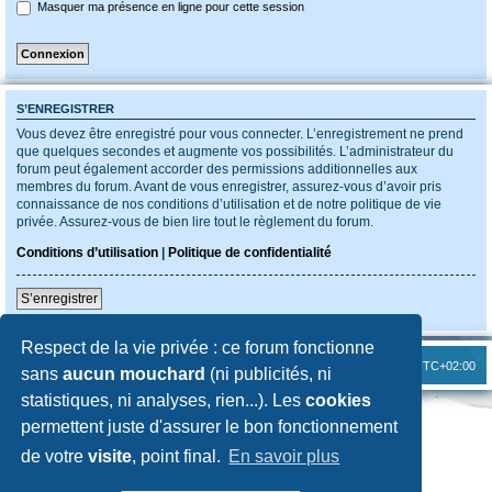
Masquer ma présence en ligne pour cette session
S’ENREGISTRER
Vous devez être enregistré pour vous connecter. L’enregistrement ne prend
que quelques secondes et augmente vos possibilités. L’administrateur du
forum peut également accorder des permissions additionnelles aux
membres du forum. Avant de vous enregistrer, assurez-vous d’avoir pris
connaissance de nos conditions d’utilisation et de notre politique de vie
privée. Assurez-vous de bien lire tout le règlement du forum.
Conditions d’utilisation
|
Politique de confidentialité
S’enregistrer
Respect de la vie privée : ce forum fonctionne
Index du forum
Heures au format
UTC+02:00
sans
aucun mouchard
(ni publicités, ni
statistiques, ni analyses, rien...). Les
cookies
Développé par
phpBB
® Forum Software © phpBB Limited
permettent juste d'assurer le bon fonctionnement
Traduit par
phpBB-fr.com
Confidentialité
|
Conditions
de votre
visite
, point final.
En savoir plus