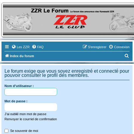
ZZR-Leclub le Forum
Le forum des amoureux des Kawasaki ZZR
Les ZZR
FAQ
S’enregistrer
Connexion
R
Index du forum
e
c
Le forum exige que vous soyez enregistré et connecté pour
pouvoir consulter le profil des membres.
h
e
Nom d’utilisateur :
r
c
Mot de passe :
h
e
J’ai oublié mon mot de passe
Renvoyer le courriel de confirmation
r
Se souvenir de moi