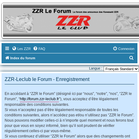
ZZR-Leclub le Forum
Le forum des amoureux des Kawasaki ZZR
Les ZZR
FAQ
Connexion
R
Index du forum
e
Langue :
c
ZZR-Leclub le Forum - Enregistrement
h
e
En accédant à “ZZR le Forum” (désigné ici par “nous”, “notre”, “nos”, “ZZR le
r
Forum”, “
http://forum.zzr-leclub.fr
”), vous acceptez d’être légalement
c
responsable des conditions suivantes.
Si vous n’acceptez pas d’être légalement responsable de toutes les
h
conditions suivantes, alors n’accédez pas et/ou n’utilisez pas “ZZR le Forum”.
e
Nous pouvons modifier celles-ci à n’importe quel moment et nous ferons tout
r
pour que vous en soyez informé, bien qu’il soit prudent de vérifier
régulièrement celles-ci par vous-même.
Si vous continuez d’utiliser “ZZR le Forum” alors que des changements ont