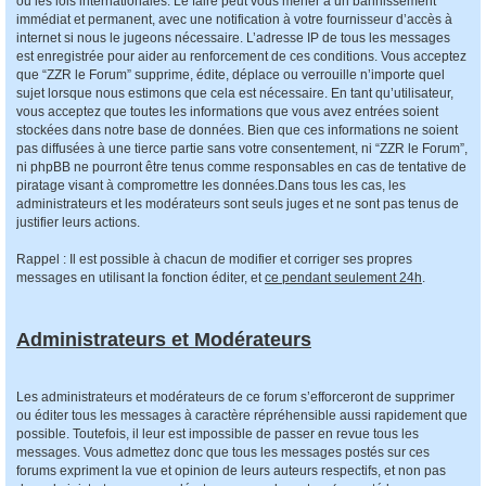
ou les lois internationales. Le faire peut vous mener à un bannissement
immédiat et permanent, avec une notification à votre fournisseur d’accès à
internet si nous le jugeons nécessaire. L’adresse IP de tous les messages
est enregistrée pour aider au renforcement de ces conditions. Vous acceptez
que “ZZR le Forum” supprime, édite, déplace ou verrouille n’importe quel
sujet lorsque nous estimons que cela est nécessaire. En tant qu’utilisateur,
vous acceptez que toutes les informations que vous avez entrées soient
stockées dans notre base de données. Bien que ces informations ne soient
pas diffusées à une tierce partie sans votre consentement, ni “ZZR le Forum”,
ni phpBB ne pourront être tenus comme responsables en cas de tentative de
piratage visant à compromettre les données.Dans tous les cas, les
administrateurs et les modérateurs sont seuls juges et ne sont pas tenus de
justifier leurs actions.
Rappel : Il est possible à chacun de modifier et corriger ses propres
messages en utilisant la fonction éditer, et
ce pendant seulement 24h
.
Administrateurs et Modérateurs
Les administrateurs et modérateurs de ce forum s’efforceront de supprimer
ou éditer tous les messages à caractère répréhensible aussi rapidement que
possible. Toutefois, il leur est impossible de passer en revue tous les
messages. Vous admettez donc que tous les messages postés sur ces
forums expriment la vue et opinion de leurs auteurs respectifs, et non pas