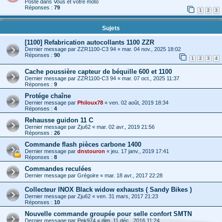
Posté dans
Vous et votre moto
Réponses :
79
1
2
3
Sujets
[1100] Refabrication autocollants 1100 ZZR
Dernier message par
ZZR1100-C3 94
«
mar. 04 nov., 2025 18:02
Réponses :
90
1
2
3
4
Cache poussière capteur de béquille 600 et 1100
Dernier message par
ZZR1100-C3 94
«
mar. 07 oct., 2025 11:37
Réponses :
9
Protége chaîne
Dernier message par
Philoux78
«
ven. 02 août, 2019 18:34
Réponses :
4
Rehausse guidon 11 C
Dernier message par
Zju62
«
mar. 02 avr., 2019 21:56
Réponses :
26
Commande flash pièces carbone 1400
Dernier message par
dnstouron
«
jeu. 17 janv., 2019 17:41
Réponses :
8
Commandes reculées
Dernier message par
Grégoire
«
mar. 18 avr., 2017 22:28
Collecteur INOX Black widow exhausts ( Sandy Bikes )
Dernier message par
Zju62
«
ven. 31 mars, 2017 21:23
Réponses :
10
Nouvelle commande groupée pour selle confort SMTN
Dernier message par
Pek974
«
dim. 11 déc., 2016 11:24