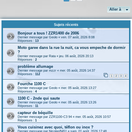
Aller à
Sujets récents
Bonjour a tous ! ZZR1400 de 2006
Dernier message par
Geolo
«
ven. 07 août, 2026 8:08
Réponses :
13
Moto garee dans la rue la nuit, ca vous empeche de dormir
?
Dernier message par
Rata
«
jeu. 06 août, 2026 20:13
Réponses :
2
problème allumage
Dernier message par
mzzr
«
mer. 05 août, 2026 14:37
Réponses :
112
1
2
3
4
Fourche 1100 C
Dernier message par
Geolo
«
mer. 05 août, 2026 13:27
Réponses :
4
1100 C - 2nde qui saute
Dernier message par
Geolo
«
mer. 05 août, 2026 13:26
Réponses :
11
capteur de béquille
Dernier message par
ZZR1100-C3 94
«
mer. 05 août, 2026 10:57
Réponses :
1
Vous cuisinez avec quoi, téflon ou inox ?
Dernier message par
NicolasB451
«
sam. 01 août, 2026 17:48