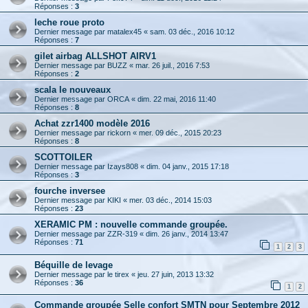
Réponses :
3
leche roue proto
Dernier message par
matalex45
«
sam. 03 déc., 2016 10:12
Réponses :
7
gilet airbag ALLSHOT AIRV1
Dernier message par
BUZZ
«
mar. 26 juil., 2016 7:53
Réponses :
2
scala le nouveaux
Dernier message par
ORCA
«
dim. 22 mai, 2016 11:40
Réponses :
8
Achat zzr1400 modèle 2016
Dernier message par
rickorn
«
mer. 09 déc., 2015 20:23
Réponses :
8
SCOTTOILER
Dernier message par
Izays808
«
dim. 04 janv., 2015 17:18
Réponses :
3
fourche inversee
Dernier message par
KIKI
«
mer. 03 déc., 2014 15:03
Réponses :
23
XERAMIC PM : nouvelle commande groupée.
Dernier message par
ZZR-319
«
dim. 26 janv., 2014 13:47
Réponses :
71
1
2
3
Béquille de levage
Dernier message par
le tirex
«
jeu. 27 juin, 2013 13:32
Réponses :
36
1
2
Commande groupée Selle confort SMTN pour Septembre 2012