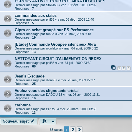
ECROUS ANTIVOL POUR POT AKRA OU AUTRES
Dernier message par
StikMou
«
ven. 19 févr., 2010 12:02
Réponses :
7
commandes aux states
Dernier message par
phil65
«
sam. 05 déc., 2009 12:40
Réponses :
5
Gipro en achat groupé sur PS Performance
Dernier message par
rc46d
«
ven. 20 nov., 2009 9:18
Réponses :
19
[Etude] Commande Groupée silencieux Akra
Dernier message par
nicolakorn
«
mar. 04 août, 2009 0:22
Réponses :
13
NETTOYANT CIRCUIT D'ALIMENTATION REDEX
Dernier message par
phil65
«
ven. 31 juil., 2009 23:32
Réponses :
66
1
2
3
Jean's E-squade
Dernier message par
djean57
«
mer. 20 mai, 2009 22:37
Réponses :
25
Voulez-vous des clignotants cristal
Dernier message par
DADOU 13
«
mer. 08 avr., 2009 11:31
Réponses :
16
carbtune
Dernier message par
zzr-fou
«
mer. 25 mars, 2009 13:55
Réponses :
13
Nouveau sujet
1
2
65 sujets
Suivante