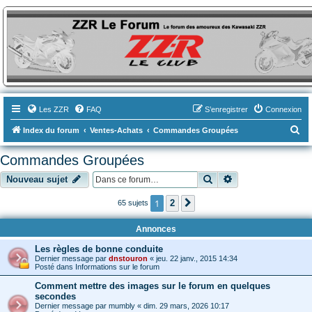
ZZR-Leclub le Forum
Le forum des amoureux des Kawasaki ZZR
Les ZZR
FAQ
S’enregistrer
Connexion
R
Index du forum
Ventes-Achats
Commandes Groupées
e
Commandes Groupées
c
Rechercher
Recherche avancé
Nouveau sujet
h
e
1
2
65 sujets
Suivante
r
Annonces
c
h
Les règles de bonne conduite
Dernier message par
dnstouron
«
jeu. 22 janv., 2015 14:34
e
Posté dans
Informations sur le forum
r
Comment mettre des images sur le forum en quelques
secondes
Dernier message par
mumbly
«
dim. 29 mars, 2026 10:17