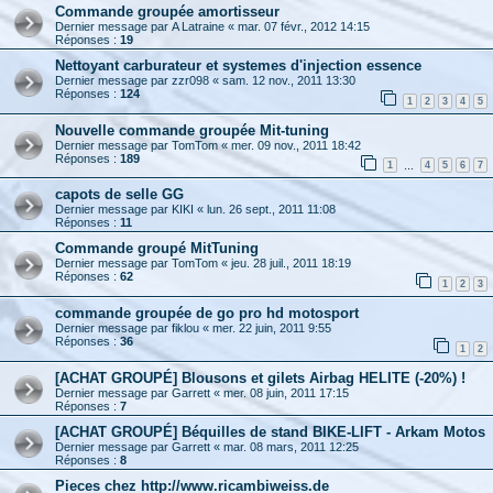
Commande groupée amortisseur
Dernier message par
A Latraine
«
mar. 07 févr., 2012 14:15
Réponses :
19
Nettoyant carburateur et systemes d'injection essence
Dernier message par
zzr098
«
sam. 12 nov., 2011 13:30
Réponses :
124
1
2
3
4
5
Nouvelle commande groupée Mit-tuning
Dernier message par
TomTom
«
mer. 09 nov., 2011 18:42
Réponses :
189
1
4
5
6
7
…
capots de selle GG
Dernier message par
KIKI
«
lun. 26 sept., 2011 11:08
Réponses :
11
Commande groupé MitTuning
Dernier message par
TomTom
«
jeu. 28 juil., 2011 18:19
Réponses :
62
1
2
3
commande groupée de go pro hd motosport
Dernier message par
fiklou
«
mer. 22 juin, 2011 9:55
Réponses :
36
1
2
[ACHAT GROUPÉ] Blousons et gilets Airbag HELITE (-20%) !
Dernier message par
Garrett
«
mer. 08 juin, 2011 17:15
Réponses :
7
[ACHAT GROUPÉ] Béquilles de stand BIKE-LIFT - Arkam Motos
Dernier message par
Garrett
«
mar. 08 mars, 2011 12:25
Réponses :
8
Pieces chez http://www.ricambiweiss.de