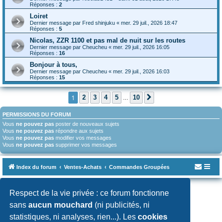
Réponses :
2
Loiret
Dernier message par
Fred shinjuku
«
mer. 29 juil., 2026 18:47
Réponses :
5
Nicolas, ZZR 1100 et pas mal de nuit sur les routes
Dernier message par
Cheucheu
«
mer. 29 juil., 2026 16:05
Réponses :
16
Bonjour à tous,
Dernier message par
Cheucheu
«
mer. 29 juil., 2026 16:03
Réponses :
15
1
2
3
4
5
10
Suivante
…
PERMISSIONS DU FORUM
Vous
ne pouvez pas
poster de nouveaux sujets
Vous
ne pouvez pas
répondre aux sujets
Vous
ne pouvez pas
modifier vos messages
Vous
ne pouvez pas
supprimer vos messages
Index du forum
Ventes-Achats
Commandes Groupées
Développé par
phpBB
® Forum Software © phpBB Limited
Respect de la vie privée : ce forum fonctionne
Traduit par
phpBB-fr.com
sans
aucun mouchard
(ni publicités, ni
Confidentialité
|
Conditions
statistiques, ni analyses, rien...). Les
cookies