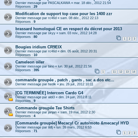
Dernier message par
PASCALKAWA
«
mar. 18 déc., 2012 21:54
Réponses :
29
Modification de support top case pour les 1400 zzr
Dernier message par
rc46d
«
sam. 08 déc., 2012 22:13
Réponses :
9
brassard homologué CE en respect du décret pour 2013
Dernier message par
skyy
«
sam. 03 nov., 2012 14:28
Réponses :
80
1
2
3
Bougies iridium CR9EIX
Dernier message par
rc46d
«
dim. 05 août, 2012 20:31
Réponses :
10
Cameleon oiler
Dernier message par
bino
«
lun. 30 juil., 2012 21:56
Réponses :
395
1
11
12
13
14
…
commande groupée , patch , gants , sac a dos etc...
Dernier message par
hedik
«
jeu. 26 juil., 2012 10:11
[CG TERMINÉE] Intercom Cardo G4
Dernier message par
aldi3
«
dim. 24 juin, 2012 8:11
Réponses :
9
Commande groupée Tee Shirts
Dernier message par
janjan
«
sam. 19 mai, 2012 2:30
Réponses :
4
[Commande groupée] Mecacyl Cr auto/moto &mecacyl HYD
Dernier message par
titifj
«
lun. 26 mars, 2012 6:53
Réponses :
71
1
2
3