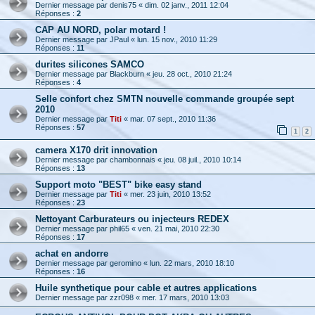
Dernier message par
denis75
«
dim. 02 janv., 2011 12:04
Réponses :
2
CAP AU NORD, polar motard !
Dernier message par
JPaul
«
lun. 15 nov., 2010 11:29
Réponses :
11
durites silicones SAMCO
Dernier message par
Blackburn
«
jeu. 28 oct., 2010 21:24
Réponses :
4
Selle confort chez SMTN nouvelle commande groupée sept
2010
Dernier message par
Titi
«
mar. 07 sept., 2010 11:36
Réponses :
57
1
2
camera X170 drit innovation
Dernier message par
chambonnais
«
jeu. 08 juil., 2010 10:14
Réponses :
13
Support moto "BEST" bike easy stand
Dernier message par
Titi
«
mer. 23 juin, 2010 13:52
Réponses :
23
Nettoyant Carburateurs ou injecteurs REDEX
Dernier message par
phil65
«
ven. 21 mai, 2010 22:30
Réponses :
17
achat en andorre
Dernier message par
geromino
«
lun. 22 mars, 2010 18:10
Réponses :
16
Huile synthetique pour cable et autres applications
Dernier message par
zzr098
«
mer. 17 mars, 2010 13:03