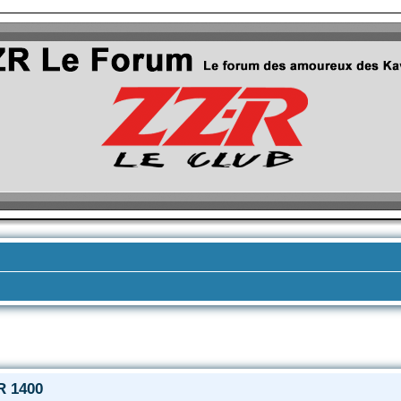
vancée
R 1400