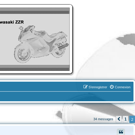
S’enregistrer
Connexion
2
1
34 messages
Précé