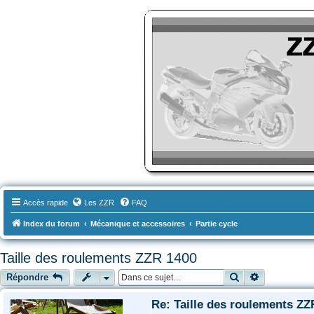
ZZR-Leclub le Forum
Le forum des amoureux des Kawasaki ZZR
Accès rapide
Les ZZR
FAQ
Index du forum
Mécanique et accessoires
Partie cycle
Taille des roulements ZZR 1400
Rechercher
Recherche a
Répondre
Re: Taille des roulements ZZ