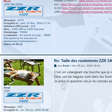
Restau ZZR600 E1:
https://forum.zzr-leclub.fr
B'Lial
1200 Site Admin
evo :
https://forum.zzr-leclub.fr/viewtopic.php?
11 D2
https://forum.zzr-leclub.fr/viewtopic.php
1200
https://forum.zzr-leclub.fr/viewtopic.php?
Messages :
4475
Enregistré le :
sam. 01 févr., 2014 17:10
Adhérent ZZR-Leclub :
219
Moto :
1200 ZZR et 1200 Inazuma
Kilométrage :
70000
Localisation :
Au sud de la Loire... TARN
Sud quand je ne suis pas en
déplacement professionnel :)
Galerie de B'Lial
Re: Taille des roulements ZZR 14
M
par
Arnal
»
dim. 05 juil., 2026 16:44
e
s
C'est en vidangeant ma fourche que je 
s
Donc oui les bagues sont dans les fourre
a
g
Je pose la question car je ne connais p
e
Arnal
1400
Messages :
824
Enregistré le :
lun. 26 oct., 2020 20:38