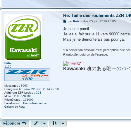
Re: Taille des roulements ZZR 14
M
par
Rata
»
dim. 05 juil., 2026 20:05
e
s
Je pense pareil.
s
Je les ai fait sur le 11 vers 90000 parce
a
g
Mais je ne démonterais pas pour ça.
e
"La perfection absolue n'est perceptible que par ce
Ratatouille
, poivron de l'espace.
Rata
1100
Kawasaki
魂のある唯一のバ
Messages :
3663
Enregistré le :
sam. 22 févr., 2014 22:18
Adhérent ZZR-Leclub :
223
Moto :
1100ZZR D9
Kilométrage :
151000
Localisation :
Haute-Normandie
Galerie de Rata
Répondre