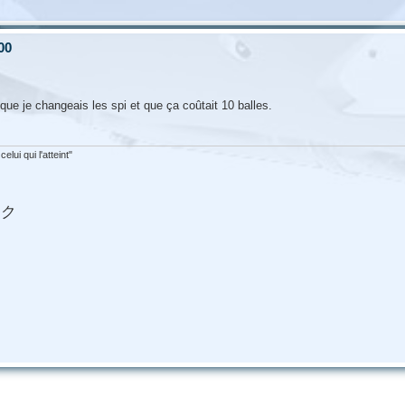
00
 que je changeais les spi et que ça coûtait 10 balles.
lui qui l'atteint"
イク