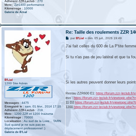
Adhérent ZZR-Leclub :
270
Moto :
Zzr1400 performance
Kilométrage :
10000
Galerie de Arnal
Re: Taille des roulements ZZR 14
M
par
B'Lial
»
dim. 05 juil., 2026 19:49
e
s
J'ai fait celles du 600 de La P'tite fem
s
a
g
Si tu n'as pas de jeu latéral et que ta f
e
B'Lial
Si les autres peuvent donner leurs poin
1200 Site Admin
Restau ZZR600 E1:
https://forum.zzr-leclub.fr
evo :
https://forum.zzr-leclub.fr/viewtopic.php?
11 D2
https://forum.zzr-leclub.fr/viewtopic.php
Messages :
4475
Enregistré le :
sam. 01 févr., 2014 17:10
1200
https://forum.zzr-leclub.fr/viewtopic.php?
Adhérent ZZR-Leclub :
219
Moto :
1200 ZZR et 1200 Inazuma
Kilométrage :
70000
Localisation :
Au sud de la Loire... TARN
Sud quand je ne suis pas en
déplacement professionnel :)
Galerie de B'Lial