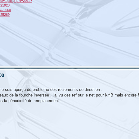
/viewtopic.php?t=20127
t=21923
?t=22560
t=25269
00
me suis aperçu du probleme des roulements de direction .
aux de la fourche inversée . j'ai vu des ref sur le net pour KYB mais encore f
as la périodicité de remplacement .