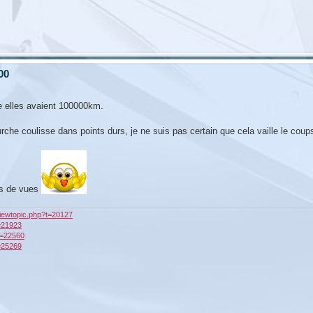
00
me elles avaient 100000km.
ourche coulisse dans points durs, je ne suis pas certain que cela vaille le coup
ts de vues
/viewtopic.php?t=20127
t=21923
?t=22560
t=25269