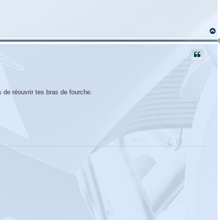
t
s de réouvrir tes bras de fourche.