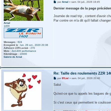
M
par
Arnal
»
sam. 04 juil., 2026 19:45
e
s
Dernier message de la page précéden
s
a
Journée de road trip , content d'avoir c
g
e
Par contre on m'a dit qu'il fallait chang
Arnal
1400
Messages :
824
Enregistré le :
lun. 26 oct., 2020 20:38
Adhérent ZZR-Leclub :
270
Moto :
Zzr1400 performance
Kilométrage :
10000
Galerie de Arnal
Re: Taille des roulements ZZR 14
M
par
B'Lial
»
sam. 04 juil., 2026 20:40
e
s
Salut
s
a
g
Qu'est-ce que tu appels les bagues de 
e
Si c'est ceux qui permettent le couliss