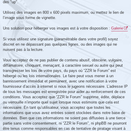
des "up".
Utilisez des images en 800 x 600 pixels maximum, ou mettez le lien de
l’image sous forme de vignette.
Uns solution pour héberger vos images est à votre disposition :
Galerie
Si vous utilisez une signature (paramétrable dans votre profil) soyez
discret en ne dépassant pas quelques lignes, ou des images qui ne
nuisent pas à la lecture.
Vous acceptez de ne pas publier de contenu abusif, obscène, vulgaire,
diffamatoire, choquant, menaçant, à caractère sexuel ou autre qui peut
transgresser les lois de votre pays, du pays où “ZZR le Forum” est
hébergé ou les lois internationales. Le faire peut vous mener à un
bannissement immédiat et permanent, avec une notification à votre
fournisseur d’accès à internet si nous le jugeons nécessaire. L’adresse IP
de tous les messages est enregistrée pour aider au renforcement de ces
conditions. Vous acceptez que “ZZR le Forum” supprime, édite, déplace
ou verrouille n’importe quel sujet lorsque nous estimons que cela est
nécessaire. En tant qu’utilisateur, vous acceptez que toutes les
informations que vous avez entrées soient stockées dans notre base de
données. Bien que ces informations ne soient pas diffusées à une tierce
partie sans votre consentement, ni “ZZR le Forum”, ni phpBB ne pourront
être tenus comme responsables en cas de tentative de piratage visant à