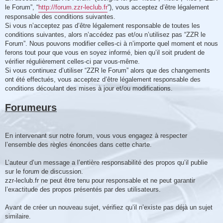
s
le Forum”, “
http://forum.zzr-leclub.fr
”), vous acceptez d’être légalement
a
g
responsable des conditions suivantes.
e
Si vous n’acceptez pas d’être légalement responsable de toutes les
conditions suivantes, alors n’accédez pas et/ou n’utilisez pas “ZZR le
Forum”. Nous pouvons modifier celles-ci à n’importe quel moment et nous
ferons tout pour que vous en soyez informé, bien qu’il soit prudent de
vérifier régulièrement celles-ci par vous-même.
Si vous continuez d’utiliser “ZZR le Forum” alors que des changements
ont été effectués, vous acceptez d’être légalement responsable des
conditions découlant des mises à jour et/ou modifications.
Forumeurs
En intervenant sur notre forum, vous vous engagez à respecter
l’ensemble des règles énoncées dans cette charte.
L’auteur d’un message a l’entière responsabilité des propos qu’il publie
sur le forum de discussion.
zzr-leclub.fr ne peut être tenu pour responsable et ne peut garantir
l’exactitude des propos présentés par des utilisateurs.
Avant de créer un nouveau sujet, vérifiez qu’il n’existe pas déjà un sujet
similaire.