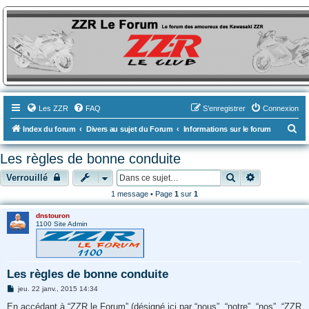
ZZR-Leclub le Forum
Le forum des amoureux des Kawasaki ZZR
Les ZZR
FAQ
S’enregistrer
Connexion
R
Index du forum
Divers au sujet du Forum
Informations sur le forum
e
Les règles de bonne conduite
c
Rechercher
Recherche a
Verrouillé
h
1 message • Page
1
sur
1
e
r
dnstouron
1100 Site Admin
c
h
e
Les règles de bonne conduite
r
M
jeu. 22 janv., 2015 14:34
e
s
En accédant à “ZZR le Forum” (désigné ici par “nous”, “notre”, “nos”, “ZZR