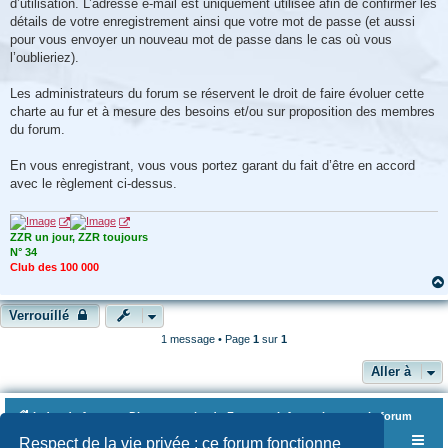
d’utilisation. L’adresse e-mail est uniquement utilisée afin de confirmer les
détails de votre enregistrement ainsi que votre mot de passe (et aussi
pour vous envoyer un nouveau mot de passe dans le cas où vous
l’oublieriez).
Les administrateurs du forum se réservent le droit de faire évoluer cette
charte au fur et à mesure des besoins et/ou sur proposition des membres
du forum.
En vous enregistrant, vous vous portez garant du fait d’être en accord
avec le règlement ci-dessus.
ZZR un jour, ZZR toujours
N° 34
Club des 100 000
Verrouillé
1 message • Page
1
sur
1
Aller à
Index du forum
Divers au sujet du Forum
Informations sur le forum
Respect de la vie privée : ce forum fonctionne