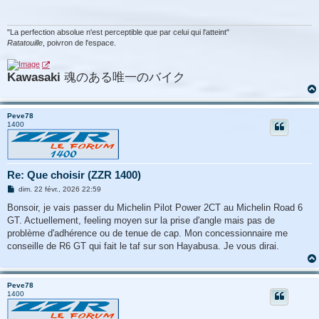
a
g
e
"La perfection absolue n'est perceptible que par celui qui l'atteint"
Ratatouille
, poivron de l'espace.
Kawasaki
魂のある唯一のバイク
Peve78
1400
Re: Que choisir (ZZR 1400)
M
dim. 22 févr., 2026 22:59
e
s
Bonsoir, je vais passer du Michelin Pilot Power 2CT au Michelin Road 6
s
GT. Actuellement, feeling moyen sur la prise d'angle mais pas de
a
g
problème d'adhérence ou de tenue de cap. Mon concessionnaire me
e
conseille de R6 GT qui fait le taf sur son Hayabusa. Je vous dirai.
Peve78
1400