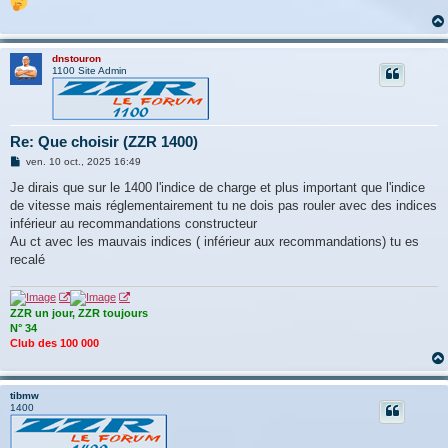
dnstouron
1100 Site Admin
Re: Que choisir (ZZR 1400)
M
ven. 10 oct., 2025 16:49
e
s
Je dirais que sur le 1400 l'indice de charge et plus important que l'indice
s
de vitesse mais réglementairement tu ne dois pas rouler avec des indices
a
g
inférieur au recommandations constructeur
e
Au ct avec les mauvais indices ( inférieur aux recommandations) tu es
recalé
ZZR un jour, ZZR toujours
N° 34
Club des 100 000
tibmw
1400