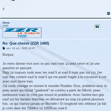
V
tibmw
1400
Re: Que choisir (ZZR 1400)
M
ven. 10 oct., 2025 16:05
e
s
Bonjour,
s
a
g
Je viens donner mon avis un peu tard mais ça peut servir et j'ai une
e
question en passant.
Déjà j'ai toujours roulé avec les road 5 et road 6 mais pas sur zzr, j'en
suis très content sauf le road 6 qui me paraît fragile a la crevaison a voir
avec mon 2eme train.
J'ai voulu changer en testant le mezeler Roadtec 01se, problème avec le
pneu avant qui faisait "guidonné" en continu a partir de 50kmh, pneu
remboursé mais ils n'ont pas trouvé le problème. Avec l'arrière bon grip
sauf sur les bandes blanches en démarrant au stop j'ai patiné plusieurs
fois, ce qui n'arrive jamais en Michelin ! Et longévité très inférieur j'ai fait
je crois dans les 7000km vs 13000 en road 6.