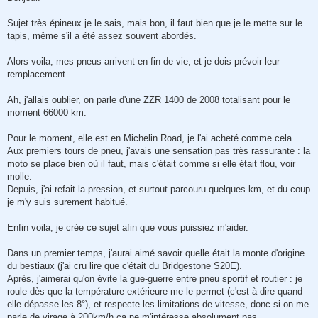
s
a
g
Sujet très épineux je le sais, mais bon, il faut bien que je le mette sur le
e
tapis, même s'il a été assez souvent abordés.
Alors voila, mes pneus arrivent en fin de vie, et je dois prévoir leur
remplacement.
Ah, j'allais oublier, on parle d'une ZZR 1400 de 2008 totalisant pour le
moment 66000 km.
Pour le moment, elle est en Michelin Road, je l'ai acheté comme cela.
Aux premiers tours de pneu, j'avais une sensation pas très rassurante : la
moto se place bien où il faut, mais c'était comme si elle était flou, voir
molle.
Depuis, j'ai refait la pression, et surtout parcouru quelques km, et du coup
je m'y suis surement habitué.
Enfin voila, je crée ce sujet afin que vous puissiez m'aider.
Dans un premier temps, j'aurai aimé savoir quelle était la monte d'origine
du bestiaux (j'ai cru lire que c'était du Bridgestone S20E).
Après, j'aimerai qu'on évite la gue-guerre entre pneu sportif et routier : je
roule dès que la température extérieure me le permet (c'est à dire quand
elle dépasse les 8°), et respecte les limitations de vitesse, donc si on me
parle de virage à 200km/h ça ne m'intéresse absolument pas.