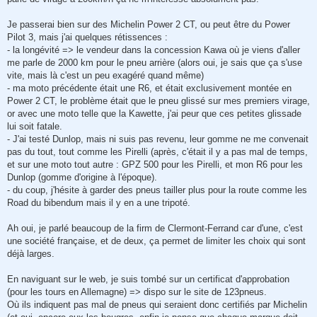
Je passerai bien sur des Michelin Power 2 CT, ou peut être du Power
Pilot 3, mais j'ai quelques rétissences :
- la longévité => le vendeur dans la concession Kawa où je viens d'aller
me parle de 2000 km pour le pneu arrière (alors oui, je sais que ça s'use
vite, mais là c'est un peu exagéré quand même)
- ma moto précédente était une R6, et était exclusivement montée en
Power 2 CT, le problème était que le pneu glissé sur mes premiers virage,
or avec une moto telle que la Kawette, j'ai peur que ces petites glissade
lui soit fatale.
- J'ai testé Dunlop, mais ni suis pas revenu, leur gomme ne me convenait
pas du tout, tout comme les Pirelli (après, c'était il y a pas mal de temps,
et sur une moto tout autre : GPZ 500 pour les Pirelli, et mon R6 pour les
Dunlop (gomme d'origine à l'époque).
- du coup, j'hésite à garder des pneus tailler plus pour la route comme les
Road du bibendum mais il y en a une tripoté.
Ah oui, je parlé beaucoup de la firm de Clermont-Ferrand car d'une, c'est
une société française, et de deux, ça permet de limiter les choix qui sont
déjà larges.
En naviguant sur le web, je suis tombé sur un certificat d'approbation
(pour les tours en Allemagne) => dispo sur le site de 123pneus.
Où ils indiquent pas mal de pneus qui seraient donc certifiés par Michelin