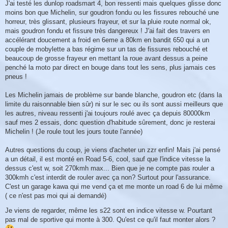
J'ai testé les dunlop roadsmart 4, bon ressenti mais quelques glisse donc
moins bon que Michelin, sur goudron fondu ou les fissures rebouché une
horreur, très glissant, plusieurs frayeur, et sur la pluie route normal ok,
mais goudron fondu et fissure très dangereux ! J'ai fait des travers en
accélérant doucement a froid en 6eme a 80km en bandit 650 qui a un
couple de mobylette a bas régime sur un tas de fissures rebouché et
beaucoup de grosse frayeur en mettant la roue avant dessus a peine
penché la moto par direct en bouge dans tout les sens, plus jamais ces
pneus !
Les Michelin jamais de problème sur bande blanche, goudron etc (dans la
limite du raisonnable bien sûr) ni sur le sec ou ils sont aussi meilleurs que
les autres, niveau ressenti j'ai toujours roulé avec ça depuis 80000km
sauf mes 2 essais, donc question d'habitude sûrement, donc je resterai
Michelin ! (Je roule tout les jours toute l'année)
Autres questions du coup, je viens d'acheter un zzr enfin! Mais j'ai pensé
a un détail, il est monté en Road 5-6, cool, sauf que l'indice vitesse la
dessus c'est w, soit 270kmh max... Bien que je ne compte pas rouler a
300kmh c'est interdit de rouler avec ça non? Surtout pour l'assurance.
C'est un garage kawa qui me vend ça et me monte un road 6 de lui même
( ce n'est pas moi qui ai demandé)
Je viens de regarder, même les s22 sont en indice vitesse w. Pourtant
pas mal de sportive qui monte à 300. Qu'est ce qu'il faut monter alors ?