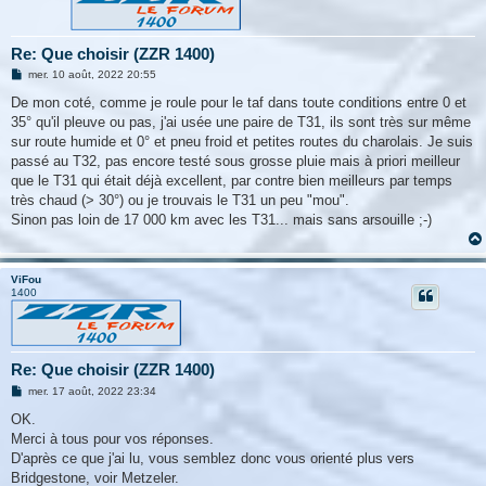
Re: Que choisir (ZZR 1400)
M
mer. 10 août, 2022 20:55
e
s
De mon coté, comme je roule pour le taf dans toute conditions entre 0 et
s
35° qu'il pleuve ou pas, j'ai usée une paire de T31, ils sont très sur même
a
g
sur route humide et 0° et pneu froid et petites routes du charolais. Je suis
e
passé au T32, pas encore testé sous grosse pluie mais à priori meilleur
que le T31 qui était déjà excellent, par contre bien meilleurs par temps
très chaud (> 30°) ou je trouvais le T31 un peu "mou".
Sinon pas loin de 17 000 km avec les T31... mais sans arsouille ;-)
ViFou
1400
Re: Que choisir (ZZR 1400)
M
mer. 17 août, 2022 23:34
e
s
OK.
s
Merci à tous pour vos réponses.
a
g
D'après ce que j'ai lu, vous semblez donc vous orienté plus vers
e
Bridgestone, voir Metzeler.