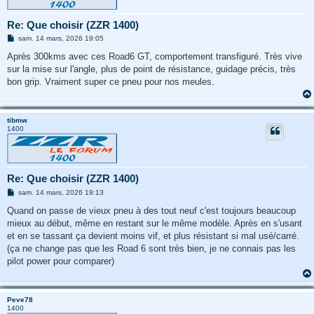
Re: Que choisir (ZZR 1400)
M
sam. 14 mars, 2026 19:05
e
s
Après 300kms avec ces Road6 GT, comportement transfiguré. Très vive
s
sur la mise sur l'angle, plus de point de résistance, guidage précis, très
a
g
bon grip. Vraiment super ce pneu pour nos meules.
e
tibmw
1400
Re: Que choisir (ZZR 1400)
M
sam. 14 mars, 2026 19:13
e
s
Quand on passe de vieux pneu à des tout neuf c'est toujours beaucoup
s
mieux au début, même en restant sur le même modèle. Après en s'usant
a
g
et en se tassant ça devient moins vif, et plus résistant si mal usé/carré.
e
(ça ne change pas que les Road 6 sont très bien, je ne connais pas les
pilot power pour comparer)
Peve78
1400