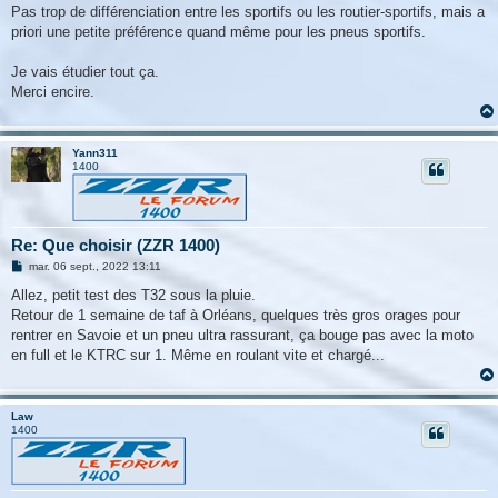
Pas trop de différenciation entre les sportifs ou les routier-sportifs, mais a
priori une petite préférence quand même pour les pneus sportifs.
Je vais étudier tout ça.
Merci encire.
Yann311
1400
Re: Que choisir (ZZR 1400)
M
mar. 06 sept., 2022 13:11
e
s
Allez, petit test des T32 sous la pluie.
s
Retour de 1 semaine de taf à Orléans, quelques très gros orages pour
a
g
rentrer en Savoie et un pneu ultra rassurant, ça bouge pas avec la moto
e
en full et le KTRC sur 1. Même en roulant vite et chargé...
Law
1400