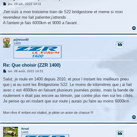
M
jeu. 28 juil., 2022 14:11
e
s
J'en suis a mon troisieme train de S22 bridgestone et meme si mon
s
revendeur me fait patienter,j'attends .
a
g
A l'arriere je fais 6000km et 9000 a l'avant .
e
p@trice40
1400
Re: Que choisir (ZZR 1400)
M
lun. 08 août, 2022 14:51
e
s
Salut, je roule en 1400 depuis 2010, et pour l instant les meilleurs pneu
s
que j ai eu sont les Bridgestone S22. Le moins de kilomètres que j ai fait
a
g
avec c est 4000km en faisant plusieurs journées pistes, mais la bande de
e
roulement n était pas encore au témoin, par contre plus rien sur les côtés.
Je pense qu en roulant que sur route j aurais pu faire au moins 6000km.
Mon rêve d' enfant est réalisé, je pilote un avion de chasse !!!
Arnal
1400