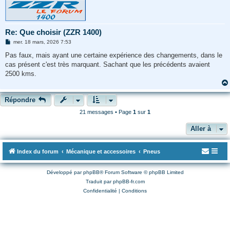
Re: Que choisir (ZZR 1400)
M
mer. 18 mars, 2026 7:53
e
s
Pas faux, mais ayant une certaine expérience des changements, dans le
s
cas présent c'est très marquant. Sachant que les précédents avaient
a
g
2500 kms.
e
Répondre
21 messages • Page
1
sur
1
Aller à
Index du forum
Mécanique et accessoires
Pneus
Développé par
phpBB
® Forum Software © phpBB Limited
Traduit par
phpBB-fr.com
Confidentialité
|
Conditions