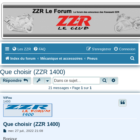
ZZR-Leclub le Forum
Le forum des amoureux des Kawasaki ZZR
Les ZZR
FAQ
S’enregistrer
Connexion
R
Index du forum
Mécanique et accessoires
Pneus
e
Que choisir (ZZR 1400)
c
Rechercher
Recherche a
Répondre
h
21 messages • Page
1
sur
1
e
r
ViFou
1400
c
h
e
Que choisir (ZZR 1400)
r
M
mer. 27 juil., 2022 21:08
e
s
Bonjour.