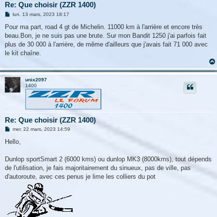
Re: Que choisir (ZZR 1400)
M
lun. 13 mars, 2023 18:17
e
s
Pour ma part, road 4 gt de Michelin. 11000 km à l'arrière et encore très
s
beau.Bon, je ne suis pas une brute. Sur mon Bandit 1250 j'ai parfois fait
a
g
plus de 30 000 à l'arrière, de même d'ailleurs que j'avais fait 71 000 avec
e
le kit chaîne.
unix2097
1400
Re: Que choisir (ZZR 1400)
M
mer. 22 mars, 2023 14:59
e
s
Hello,
s
a
g
Dunlop sportSmart 2 (6000 kms) ou dunlop MK3 (8000kms), tout dépends
e
de l'utilisation, je fais majoritairement du sinueux, pas de ville, pas
d'autoroute, avec ces penus je lime les colliers du pot