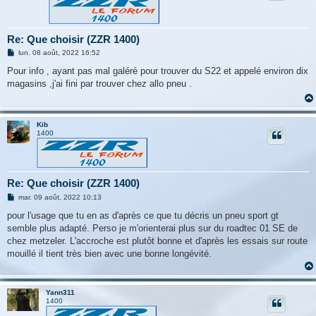
Re: Que choisir (ZZR 1400)
M
lun. 08 août, 2022 16:52
e
s
Pour info , ayant pas mal galéré pour trouver du S22 et appelé environ dix
s
magasins ,j'ai fini par trouver chez allo pneu .
a
g
e
Kib
1400
Re: Que choisir (ZZR 1400)
M
mar. 09 août, 2022 10:13
e
s
pour l'usage que tu en as d'après ce que tu décris un pneu sport gt
s
semble plus adapté. Perso je m'orienterai plus sur du roadtec 01 SE de
a
g
chez metzeler. L'accroche est plutôt bonne et d'après les essais sur route
e
mouillé il tient très bien avec une bonne longévité.
Yann311
1400