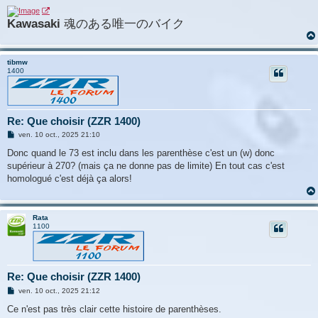
Kawasaki
魂のある唯一のバイク
tibmw
1400
Re: Que choisir (ZZR 1400)
M
ven. 10 oct., 2025 21:10
e
s
Donc quand le 73 est inclu dans les parenthèse c'est un (w) donc
s
supérieur à 270? (mais ça ne donne pas de limite) En tout cas c'est
a
g
homologué c'est déjà ça alors!
e
Rata
1100
Re: Que choisir (ZZR 1400)
M
ven. 10 oct., 2025 21:12
e
s
Ce n'est pas très clair cette histoire de parenthèses.
s