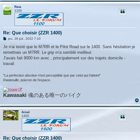
Rata
1100
Re: Que choisir (ZZR 1400)
M
jeu. 28 juil., 2022 7:10
e
s
Je n'ai testé que le M7RR et le Pilot Road sur le 1400. Sans hésitation je
s
remettrais un M7RR. Le grip m'a semblé meilleur.
a
g
J'avais fait 9000 km avec , principalement sur des trajets domicile -
e
travail.
"La perfection absolue n'est perceptible que par celui qui l'atteint"
Ratatouille
, poivron de l'espace.
Kawasaki
魂のある唯一のバイク
Arnal
1400
Re: Que choisir (ZZR 1400)