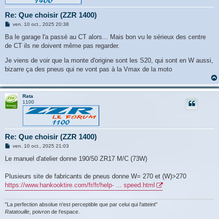
Re: Que choisir (ZZR 1400)
M
ven. 10 oct., 2025 20:38
e
s
Ba le garage l'a passé au CT alors... Mais bon vu le sérieux des centre
s
de CT ils ne doivent même pas regarder.
a
g
e
Je viens de voir que la monte d'origine sont les S20, qui sont en W aussi,
bizarre ça des pneus qui ne vont pas à la Vmax de la moto
Rata
1100
Re: Que choisir (ZZR 1400)
M
ven. 10 oct., 2025 21:03
e
s
Le manuel d'atelier donne 190/50 ZR17 M/C (73W)
s
a
g
Plusieurs site de fabricants de pneus donne W= 270 et (W)>270
e
https://www.hankooktire.com/fr/fr/help- ... speed.html
"La perfection absolue n'est perceptible que par celui qui l'atteint"
Ratatouille
, poivron de l'espace.