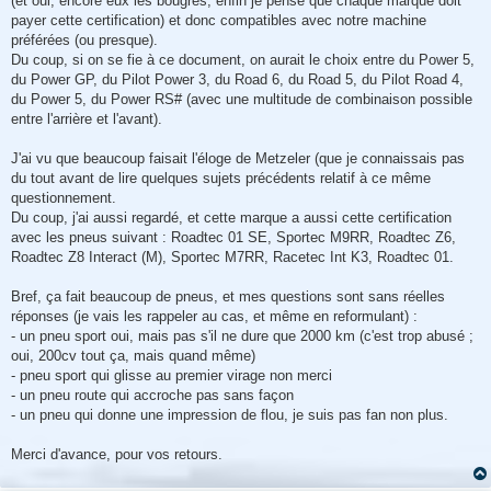
(et oui, encore eux les bougres, enfin je pense que chaque marque doit
payer cette certification) et donc compatibles avec notre machine
préférées (ou presque).
Du coup, si on se fie à ce document, on aurait le choix entre du Power 5,
du Power GP, du Pilot Power 3, du Road 6, du Road 5, du Pilot Road 4,
du Power 5, du Power RS# (avec une multitude de combinaison possible
entre l'arrière et l'avant).
J'ai vu que beaucoup faisait l'éloge de Metzeler (que je connaissais pas
du tout avant de lire quelques sujets précédents relatif à ce même
questionnement.
Du coup, j'ai aussi regardé, et cette marque a aussi cette certification
avec les pneus suivant : Roadtec 01 SE, Sportec M9RR, Roadtec Z6,
Roadtec Z8 Interact (M), Sportec M7RR, Racetec Int K3, Roadtec 01.
Bref, ça fait beaucoup de pneus, et mes questions sont sans réelles
réponses (je vais les rappeler au cas, et même en reformulant) :
- un pneu sport oui, mais pas s'il ne dure que 2000 km (c'est trop abusé ;
oui, 200cv tout ça, mais quand même)
- pneu sport qui glisse au premier virage non merci
- un pneu route qui accroche pas sans façon
- un pneu qui donne une impression de flou, je suis pas fan non plus.
Merci d'avance, pour vos retours.