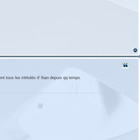
t
ient tous les intitulés d' Iban depuis qq temps.