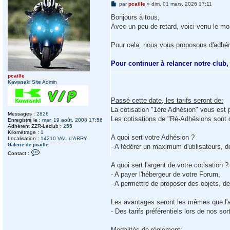
M
par
pcaille
»
dim. 01 mars, 2026 17:11
e
s
Bonjours à tous,
s
Avec un peu de retard, voici venu le m
a
g
e
Pour cela, nous vous proposons d'adhé
Pour continuer à relancer notre club,
----------------------------------------------------------
pcaille
Kawasaki Site Admin
Passé cette date, les tarifs seront de:
La cotisation "1ère Adhésion" vous est
Messages :
2826
Les cotisations de "Ré-Adhésions sont
Enregistré le :
mar. 19 août, 2008 17:56
Adhérent ZZR-Leclub :
255
Kilométrage :
1
A quoi sert votre Adhésion ?
Localisation :
14210 VAL d'ARRY
Galerie de pcaille
- A fédérer un maximum d'utilisateurs, d
C
Contact :
o
n
A quoi sert l'argent de votre cotisation ?
t
- A payer l'hébergeur de votre Forum,
a
c
- A permettre de proposer des objets, des
t
e
r
Les avantages seront les mêmes que l'a
p
- Des tarifs préférentiels lors de nos sort
c
a
i
Modalités de règlement: