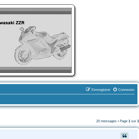
S’enregistrer
Connexion
20 messages • Page
1
sur
1