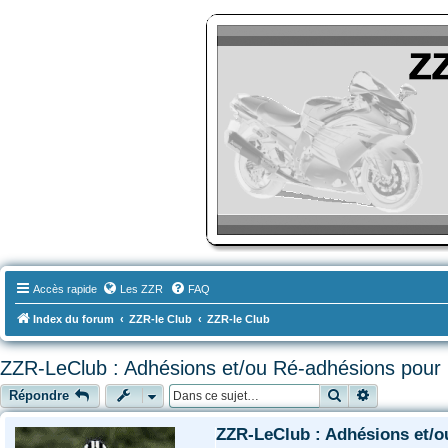
ZZR-Leclub le Forum
Le forum des amoureux des Kawasaki ZZR
Accès rapide
Les ZZR
FAQ
Index du forum
ZZR-le Club
ZZR-le Club
ZZR-LeClub : Adhésions et/ou Ré-adhésions pour 
Rechercher
Recherche a
Répondre
ZZR-LeClub : Adhésions et/o