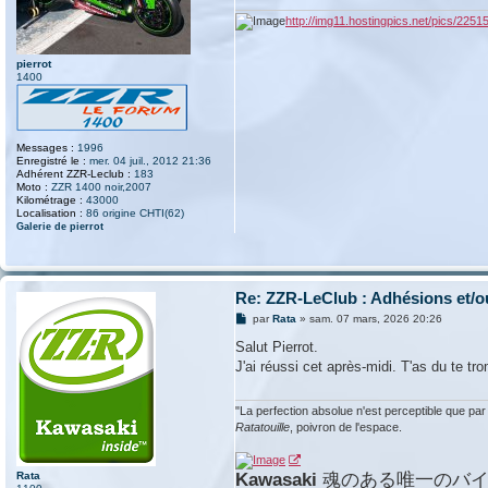
e
u
http://img11.hostingpics.net/pics/2251
r
o
n
pierrot
1400
Messages :
1996
Enregistré le :
mer. 04 juil., 2012 21:36
Adhérent ZZR-Leclub :
183
Moto :
ZZR 1400 noir,2007
Kilométrage :
43000
Localisation :
86 origine CHTI(62)
Galerie de pierrot
Re: ZZR-LeClub : Adhésions et/o
M
par
Rata
»
sam. 07 mars, 2026 20:26
e
s
Salut Pierrot.
s
J'ai réussi cet après-midi. T'as du te tr
a
g
e
"La perfection absolue n'est perceptible que par ce
Ratatouille
, poivron de l'espace.
Rata
Kawasaki
魂のある唯一のバ