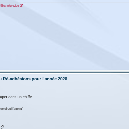
58banniere.jpg
u Ré-adhésions pour l'année 2026
omper dans un chiffe.
lui qui l'atteint"
イク