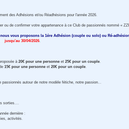
oment des Adhésions et/ou Réadhésions pour l'année 2026.
rer ou de confirmer votre appartenance à ce Club de passionnés nommé « ZZ
 nous vous proposons la 1ére Adhésion (couple ou solo) ou Ré-adhésion (
----
jusqu'au 30/04/2026
.
 proposée à
20€ pour une personne
et
25€ pour un couple
.
 de
15€ pour une personne
et
20€ pour un couple
.
e passionnés autour de notre modèle fétiche, notre passion...
 sorties....
nnée dernière :
ies, activités.