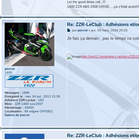
Let the good times roll...!!!
1400 ZZR ABS 2008 GRISE.....ça c'était avant!!
Re: ZZR-LeClub : Adhésions et/o
M
par
pierrot
»
jeu. 05 mars, 2026 20:23
e
s
Je fais ça demain , pas le temps ce soir 
s
a
g
e
http://img11.hostingpics.net/pics/2251
pierrot
1400
Messages :
1996
Enregistré le :
mer. 04 juil., 2012 21:36
Adhérent ZZR-Leclub :
183
Moto :
ZZR 1400 noir,2007
Kilométrage :
43000
Localisation :
86 origine CHTI(62)
Galerie de pierrot
Re: ZZR-LeClub : Adhésions et/o