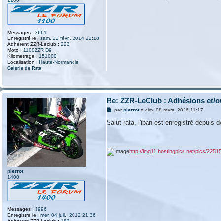
1100
Messages :
3661
Enregistré le :
sam. 22 févr., 2014 22:18
Adhérent ZZR-Leclub :
223
Moto :
1100ZZR D9
Kilométrage :
151000
Localisation :
Haute-Normandie
Galerie de Rata
Re: ZZR-LeClub : Adhésions et/o
M
par
pierrot
»
dim. 08 mars, 2026 11:17
e
s
Salut rata, l'iban est enregistré depuis d
s
a
g
e
http://img11.hostingpics.net/pics/2251
pierrot
1400
Messages :
1996
Enregistré le :
mer. 04 juil., 2012 21:36
Adhérent ZZR-Leclub :
183