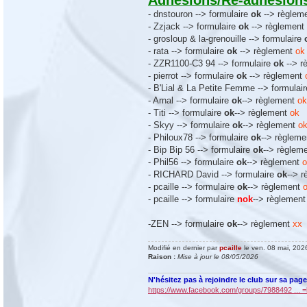
Adhésions/Ré-adhésions 
- dnstouron --> formulaire
ok
--> règlem
- Zzjack --> formulaire
ok
--> règlement
- grosloup & la-grenouille --> formulaire
- rata --> formulaire
ok
--> règlement
ok
- ZZR1100-C3 94 --> formulaire
ok
--> 
- pierrot --> formulaire
ok
--> règlement
- B'Lial & La Petite Femme --> formulai
- Arnal --> formulaire
ok
--> règlement
ok
- Titi --> formulaire
ok
--> règlement
ok
- Skyy --> formulaire
ok
--> règlement
o
- Philoux78 --> formulaire
ok
--> règlem
- Bip Bip 56 --> formulaire
ok
--> règlem
- Phil56 --> formulaire
ok
--> règlement
o
- RICHARD David --> formulaire
ok
--> 
- pcaille --> formulaire
ok
--> règlement
- pcaille --> formulaire
nok
--> règlemen
-ZEN --> formulaire
ok
--> règlement
xx
Modifié en dernier par
pcaille
le ven. 08 mai, 2026
Raison :
Mise à jour le 08/05/2026
N'hésitez pas à rejoindre le club sur sa pag
https://www.facebook.com/groups/7988492 ...