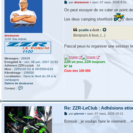
M
par
dnstouron
»
sam. 07 mars, 2026 9:01
e
s
On peut essayer de se caler un point de 
s
a
Les deux camping shortlisté
dema
g
e
pcaille
a écrit :
Bonjours à tous, (...)
dnstouron
1100 Site Admin
Pascal peux-tu organiser une session 
Messages :
26629
ZZR un jour, ZZR toujours
Enregistré le :
ven. 08 juin, 2007 22:52
Adhérent ZZR-Leclub :
34
N° 34
Moto :
ZZR1100 D1 & GPZ500-E10
Club des 100 000
Kilométrage :
159000
Localisation :
Dans le Nord du 28 à la
campagne
Galerie de dnstouron
C
Contact :
o
n
t
a
c
Re: ZZR-LeClub : Adhésions et/o
t
e
M
par
pierrot
»
sam. 07 mars, 2026 20:21
r
e
d
s
Bonsoir , je voulais faire le virement .
n
s
s
a
t
g
o