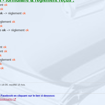
- formulaire & règlement reçus :
ent
ok
ok
ok
--> règlement
ok
règlement
ok
ok
re
ok
--> règlement
ok
k
ent
ok
ent
ok
k
règlement
ok
ok
t
ok
 18:06, modifié 15 fois.
e Facebook en cliquant sur le lien ci dessous:
 =bookmarks