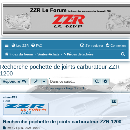
ZZR-Leclub le Forum
Le forum des amoureux des Kawasaki ZZR
Les ZZR
FAQ
S’enregistrer
Connexion
R
Index du forum
Ventes-Achats
*- Pièces détachées
e
Recherche pochette de joints carburateur ZZR
c
1200
h
Rechercher
Recherche a
Répondre
e
2 messages • Page
1
sur
1
r
c
misterF39
1200
h
e
r
Recherche pochette de joints carburateur ZZR 1200
M
mer. 24 juin, 2026 15:08