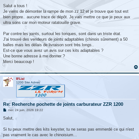
e
s
Salut a tous !
s
Je viens de démonter la rampe de mon zz 12 et je trouve que tout est
a
g
bien propre.. aucune trace de dépôt. Je vais mettre ce que je peux aux
e
ultra sons car mon moteur ratatouille grave.
Par contre les joints, surtout les toriques, sont dans un triste état.
J'ai trouvé des vendeurs de joints adaptables (chinois sûrement) a 50
balles mais les délais de livraison sont très longs..
Est-ce que vous avez un avis sur ces kits adaptables ?
Une bonne adresse à me donner ?
Merci beaucoup !
B'Lial
1200 Site Admin
Re: Recherche pochette de joints carburateur ZZR 1200
M
mer. 24 juin, 2026 19:22
e
s
Salut,
s
a
g
Si tu peux mettre des kits keyster, tu ne seras pas emmerdé ce qui n'est
e
pas vraiment le cas avec le chinoisium...